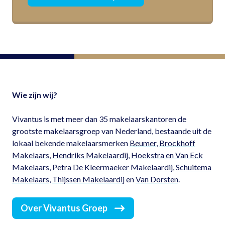
Wie zijn wij?
Vivantus is met meer dan 35 makelaarskantoren de
grootste makelaarsgroep van Nederland, bestaande uit de
lokaal bekende makelaarsmerken
Beumer
,
Brockhoff
Makelaars
,
Hendriks Makelaardij
,
Hoekstra en Van Eck
Makelaars
,
Petra De Kleermaeker Makelaardij
,
Schuitema
Makelaars
,
Thijssen Makelaardij
en
Van Dorsten
.
Over Vivantus Groep